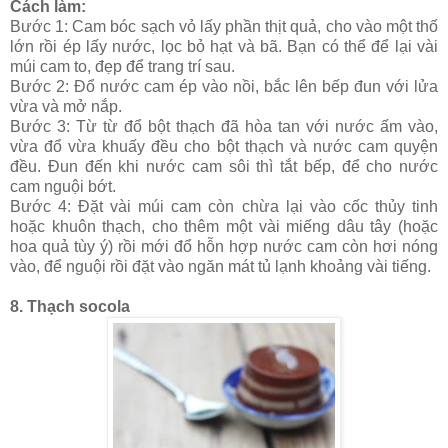
Cách làm:
Bước 1: Cam bóc sạch vỏ lấy phần thịt quả, cho vào một thố
lớn rồi ép lấy nước, lọc bỏ hạt và bã. Bạn có thể để lại vài
múi cam to, đẹp để trang trí sau.
Bước 2: Đổ nước cam ép vào nồi, bắc lên bếp đun với lửa
vừa và mở nắp.
Bước 3: Từ từ đổ bột thạch đã hòa tan với nước ấm vào,
vừa đổ vừa khuấy đều cho bột thạch và nước cam quyện
đều. Đun đến khi nước cam sôi thì tắt bếp, để cho nước
cam nguội bớt.
Bước 4: Đặt vài múi cam còn chừa lại vào cốc thủy tinh
hoặc khuôn thạch, cho thêm một vài miếng dâu tây (hoặc
hoa quả tùy ý) rồi mới đổ hỗn hợp nước cam còn hơi nóng
vào, để nguội rồi đặt vào ngăn mát tủ lạnh khoảng vài tiếng.
8. Thạch socola