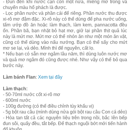
- Đun đến khi nước cạn còn một nửa, miếng mơ trong và
chuyển màu hổ phách là được.
- Lọc phần nước và phần cái để riêng. Phần nước thu được
xi-rô mơ đậm đặc. Xi-rô này có thể dùng để pha nước uống,
tẩm ướp đồ ăn hoặc làm thạch, làm kem, pannacotta đều
ổn. Phần bã, bạn nhặt bỏ hạt mơ, giữ lại phần thịt quả lúc
này là mứt mơ. Mứt mơ có thể nhón ăn như một món ăn vặt,
cũng có thể dùng vào nấu nướng. Bạn có thể sấy cho mứt
mơ se lại, và dẻo. Mình thì để nguyên, cất lọ.
* Nếu bạn có sẵn mơ ngâm lâu năm, thì dùng luôn nước mơ
và quả mơ ngâm đó cũng được nhé. Như vậy có thể bỏ qua
bước này.
Làm bánh Flan
:
Xem tại đây
Làm thạch:
- 50-70ml nước cốt xi-rô mơ
- 600ml nước
- 100g đường (có thể điều chỉnh tùy khẩu vị)
- 5g bột rau câu (mình dùng nửa gói bột rau câu Con cá dẻo)
- Hòa tan tất cả các nguyên liệu trên trong nồi, bắc lên bếp
đun sôi, quấy đều, tắt bếp. Để thạch nguội bớt mới tiến hành
đổ khuôn.