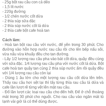
- 25g bột rau câu con cá dẻo
- 1,5 lít nước
- 220g đường
- 1/2 chén nước cốt dừa
- 2 thìa súp sữa đặc
- 2 thìa súp nước cốt lá dứa
- 2 thìa cafe bột cafe hoà tan
Cách làm:
- Hoà tan bột rau câu với nước, để yên trong 30 phút. Cho
đường vào hỗn hợp nước rau câu rồi cho lên bếp nấu sôi,
vừa nấu vừa khuấy đều cho tan đường.
- Lấy 1/2 lượng rau câu pha vào bát cốt dừa, quậy đều cùng
với sữa đặc. 1/4 lượng rau câu pha với nước cốt lá dứa. Bột
cafe hoà tan quậy tan cùng 2 thìa súp nước ấm rồi quậy đều
với 1/4 lượng rau câu còn lại
- Dùng 1 âu lớn cho một lượng rau câu cốt dừa lên trên.
Thấy rau câu hơi sệt lại thì lấy từng thìa rau câu lá dứa và
cafe lần lượt rê từng vệt lên mặt rau câu.
- Đổ lần lượt các loại rau câu cho đến hết. Để ở chỗ thoáng
mát trong 30 phút cho nguội. Cho rau câu vào ngăn mát tủ
lạnh vài giờ là có thể dùng được.