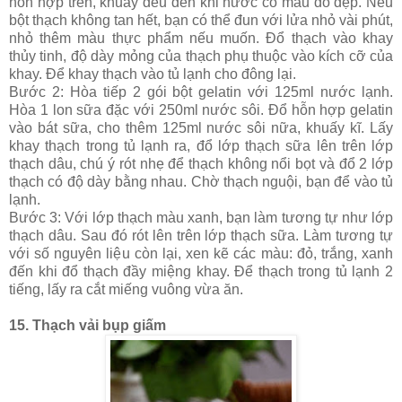
hỗn hợp trên, khuấy đều đến khi nước có màu đỏ đẹp. Nếu
bột thạch không tan hết, bạn có thể đun với lửa nhỏ vài phút,
nhỏ thêm màu thực phẩm nếu muốn. Đổ thạch vào khay
thủy tinh, độ dày mỏng của thạch phụ thuộc vào kích cỡ của
khay. Để khay thạch vào tủ lạnh cho đông lại.
Bước 2: Hòa tiếp 2 gói bột gelatin với 125ml nước lạnh.
Hòa 1 lon sữa đặc với 250ml nước sôi. Đổ hỗn hợp gelatin
vào bát sữa, cho thêm 125ml nước sôi nữa, khuấy kĩ. Lấy
khay thạch trong tủ lạnh ra, đổ lớp thạch sữa lên trên lớp
thạch dâu, chú ý rót nhẹ để thạch không nổi bọt và đổ 2 lớp
thạch có độ dày bằng nhau. Chờ thạch nguội, bạn để vào tủ
lạnh.
Bước 3: Với lớp thạch màu xanh, bạn làm tương tự như lớp
thạch dâu. Sau đó rót lên trên lớp thạch sữa. Làm tương tự
với số nguyên liệu còn lại, xen kẽ các màu: đỏ, trắng, xanh
đến khi đổ thạch đầy miệng khay. Để thạch trong tủ lạnh 2
tiếng, lấy ra cắt miếng vuông vừa ăn.
15. Thạch vải bụp giấm