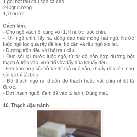
1 gói bột rau câu con cá dẻo
240gr đường
1,7l nước
Cách làm:
- Cho ngô vào nồi cùng với 1,7l nước luộc chín.
- Khi ngô chín, lấy ra, dùng dao thái mỏng hạt ngô. Nước
luộc ngô lọc qua rây để loại bỏ cặn và râu ngô sót lại.
- Đường trộn đều với bột rau câu.
- Đun sôi lại nước luộc ngô, từ từ đổ hỗn hợp đường bột
thạch ở trên vào, vừa đổ vừa lấy đũa khuấy đều.
- Đợi hỗn hợp sôi trở lại thì thả ngô vào, khuấy đều lên, cho
sôi lại thì tắt bếp.
- Đổ thạch ngô ra khuôn đổ thạch hoặc vật chịu nhiệt là
được.
- Đợi thạch nguội đem để vào tủ lạnh. Dùng mát.
10. Thạch đậu nành