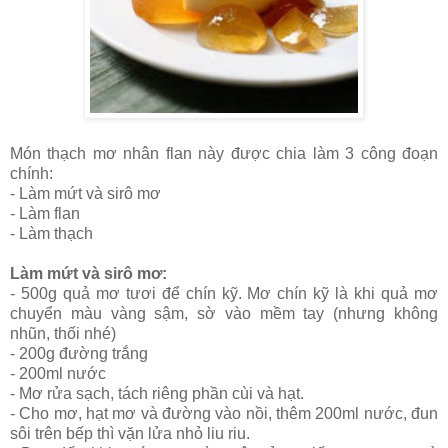
Món thạch mơ nhân flan này được chia làm 3 công đoạn
chính:
- Làm mứt và sirô mơ
- Làm flan
- Làm thạch
Làm mứt và sirô mơ:
- 500g quả mơ tươi để chín kỹ. Mơ chín kỹ là khi quả mơ
chuyển màu vàng sậm, sờ vào mềm tay (nhưng không
nhũn, thối nhé)
- 200g đường trắng
- 200ml nước
- Mơ rửa sạch, tách riêng phần cùi và hạt.
- Cho mơ, hạt mơ và đường vào nồi, thêm 200ml nước, đun
sôi trên bếp thì vặn lửa nhỏ liu riu.