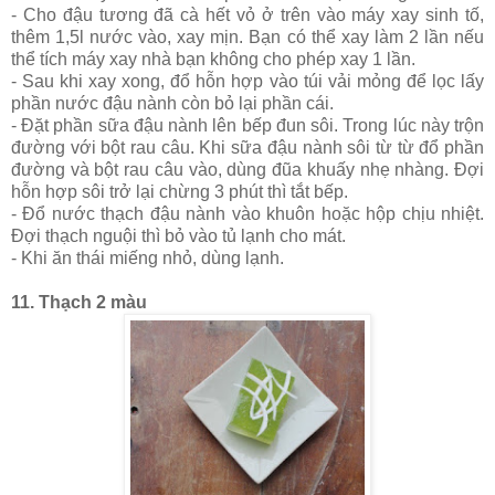
- Cho đậu tương đã cà hết vỏ ở trên vào máy xay sinh tố,
thêm 1,5l nước vào, xay mịn. Bạn có thể xay làm 2 lần nếu
thể tích máy xay nhà bạn không cho phép xay 1 lần.
- Sau khi xay xong, đổ hỗn hợp vào túi vải mỏng để lọc lấy
phần nước đậu nành còn bỏ lại phần cái.
- Đặt phần sữa đậu nành lên bếp đun sôi. Trong lúc này trộn
đường với bột rau câu. Khi sữa đậu nành sôi từ từ đổ phần
đường và bột rau câu vào, dùng đũa khuấy nhẹ nhàng. Đợi
hỗn hợp sôi trở lại chừng 3 phút thì tắt bếp.
- Đổ nước thạch đậu nành vào khuôn hoặc hộp chịu nhiệt.
Đợi thạch nguội thì bỏ vào tủ lạnh cho mát.
- Khi ăn thái miếng nhỏ, dùng lạnh.
11. Thạch 2 màu