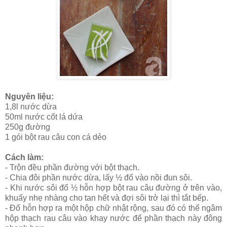
Nguyên liệu:
1,8l nước dừa
50ml nước cốt lá dứa
250g đường
1 gói bột rau câu con cá dẻo
Cách làm:
- Trộn đều phần đường với bột thạch.
- Chia đôi phần nước dừa, lấy ½ đổ vào nồi đun sôi.
- Khi nước sôi đổ ½ hỗn hợp bột rau câu đường ở trên vào,
khuấy nhẹ nhàng cho tan hết và đợi sôi trở lại thì tắt bếp.
- Đổ hỗn hợp ra một hộp chữ nhật rộng, sau đó có thể ngâm
hộp thạch rau câu vào khay nước để phần thạch này đông