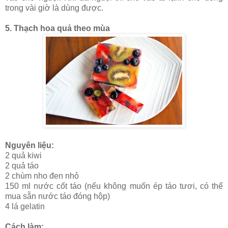
trong vài giờ là dùng được.
5. Thạch hoa quả theo mùa
Nguyên liệu:
2 quả kiwi
2 quả táo
2 chùm nho đen nhỏ
150 ml nước cốt táo (nếu không muốn ép táo tươi, có thể
mua sẵn nước táo đóng hộp)
4 lá gelatin
Cách làm: