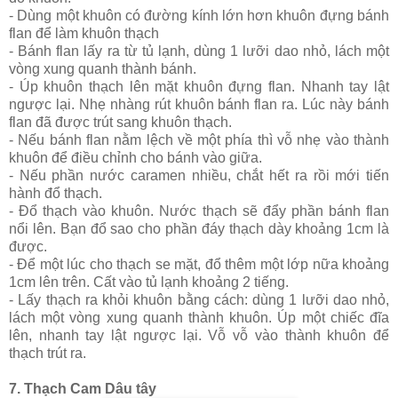
- Dùng một khuôn có đường kính lớn hơn khuôn đựng bánh
flan để làm khuôn thạch
- Bánh flan lấy ra từ tủ lạnh, dùng 1 lưỡi dao nhỏ, lách một
vòng xung quanh thành bánh.
- Úp khuôn thạch lên mặt khuôn đựng flan. Nhanh tay lật
ngược lại. Nhẹ nhàng rút khuôn bánh flan ra. Lúc này bánh
flan đã được trút sang khuôn thạch.
- Nếu bánh flan nằm lệch về một phía thì vỗ nhẹ vào thành
khuôn để điều chỉnh cho bánh vào giữa.
- Nếu phần nước caramen nhiều, chắt hết ra rồi mới tiến
hành đổ thạch.
- Đổ thạch vào khuôn. Nước thạch sẽ đẩy phần bánh flan
nổi lên. Bạn đổ sao cho phần đáy thạch dày khoảng 1cm là
được.
- Để một lúc cho thạch se mặt, đổ thêm một lớp nữa khoảng
1cm lên trên. Cất vào tủ lạnh khoảng 2 tiếng.
- Lấy thạch ra khỏi khuôn bằng cách: dùng 1 lưỡi dao nhỏ,
lách một vòng xung quanh thành khuôn. Úp một chiếc đĩa
lên, nhanh tay lật ngược lại. Vỗ vỗ vào thành khuôn để
thạch trút ra.
7. Thạch Cam Dâu tây