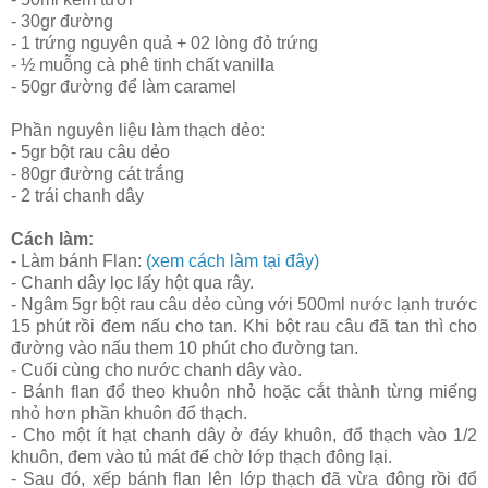
- 30gr đường
- 1 trứng nguyên quả + 02 lòng đỏ trứng
- ½ muỗng cà phê tinh chất vanilla
- 50gr đường để làm caramel
Phần nguyên liệu làm thạch dẻo:
- 5gr bột rau câu dẻo
- 80gr đường cát trắng
- 2 trái chanh dây
Cách làm:
- Làm bánh Flan:
(xem cách làm tại đây)
- Chanh dây lọc lấy hột qua rây.
- Ngâm 5gr bột rau câu dẻo cùng với 500ml nước lạnh trước
15 phút rồi đem nấu cho tan. Khi bột rau câu đã tan thì cho
đường vào nấu them 10 phút cho đường tan.
- Cuối cùng cho nước chanh dây vào.
- Bánh flan đổ theo khuôn nhỏ hoặc cắt thành từng miếng
nhỏ hơn phần khuôn đổ thạch.
- Cho một ít hạt chanh dây ở đáy khuôn, đổ thạch vào 1/2
khuôn, đem vào tủ mát để chờ lớp thạch đông lại.
- Sau đó, xếp bánh flan lên lớp thạch đã vừa đông rồi đổ