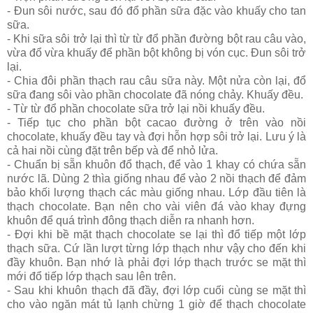
- Đun sôi nước, sau đó đổ phần sữa đặc vào khuấy cho tan
sữa.
- Khi sữa sôi trở lại thì từ từ đổ phần đường bột rau câu vào,
vừa đổ vừa khuấy để phần bột không bị vón cục. Đun sôi trở
lại.
- Chia đôi phần thạch rau câu sữa này. Một nửa còn lại, đổ
sữa đang sôi vào phần chocolate đã nóng chảy. Khuấy đều.
- Từ từ đổ phần chocolate sữa trở lại nồi khuấy đều.
- Tiếp tục cho phần bột cacao đường ở trên vào nồi
chocolate, khuấy đều tay và đợi hỗn hợp sôi trở lại. Lưu ý là
cả hai nồi cùng đặt trên bếp và để nhỏ lửa.
- Chuẩn bị sẵn khuôn đổ thạch, để vào 1 khay có chứa sẵn
nước lã. Dùng 2 thìa giống nhau để vào 2 nồi thạch để đảm
bảo khối lượng thạch các màu giống nhau. Lớp đầu tiên là
thạch chocolate. Bạn nên cho vài viên đá vào khay đựng
khuôn để quá trình đông thạch diễn ra nhanh hơn.
- Đợi khi bề mặt thạch chocolate se lại thì đổ tiếp một lớp
thạch sữa. Cứ lần lượt từng lớp thạch như vậy cho đến khi
đầy khuôn. Bạn nhớ là phải đợi lớp thạch trước se mặt thì
mới đổ tiếp lớp thạch sau lên trên.
- Sau khi khuôn thạch đã đầy, đợi lớp cuối cùng se mặt thì
cho vào ngăn mát tủ lạnh chừng 1 giờ để thạch chocolate