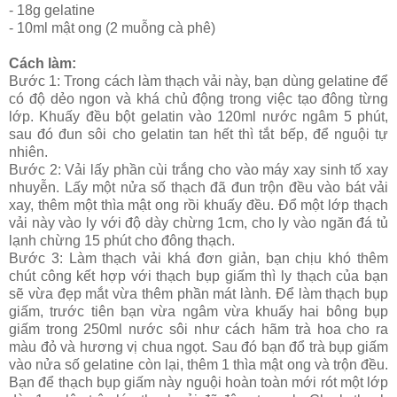
- 18g gelatine
- 10ml mật ong (2 muỗng cà phê)
Cách làm:
Bước 1: Trong cách làm thạch vải này, bạn dùng gelatine để
có độ dẻo ngon và khá chủ động trong việc tạo đông từng
lớp. Khuấy đều bột gelatin vào 120ml nước ngâm 5 phút,
sau đó đun sôi cho gelatin tan hết thì tắt bếp, để nguội tự
nhiên.
Bước 2: Vải lấy phần cùi trắng cho vào máy xay sinh tố xay
nhuyễn. Lấy một nửa số thạch đã đun trộn đều vào bát vải
xay, thêm một thìa mật ong rồi khuấy đều. Đổ một lớp thạch
vải này vào ly với độ dày chừng 1cm, cho ly vào ngăn đá tủ
lạnh chừng 15 phút cho đông thạch.
Bước 3: Làm thạch vải khá đơn giản, bạn chịu khó thêm
chút công kết hợp với thạch bụp giấm thì ly thạch của bạn
sẽ vừa đẹp mắt vừa thêm phần mát lành. Để làm thạch bụp
giấm, trước tiên bạn vừa ngâm vừa khuấy hai bông bụp
giấm trong 250ml nước sôi như cách hãm trà hoa cho ra
màu đỏ và hương vị chua ngọt. Sau đó bạn đổ trà bụp giấm
vào nửa số gelatine còn lại, thêm 1 thìa mật ong và trộn đều.
Bạn để thạch bụp giấm này nguội hoàn toàn mới rót một lớp